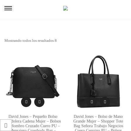
Mostrando todos los resultados 8
David Jones – Pequeño Bolso
David Jones – Bolso de Mano
Bandolera Cadena Mujer – Bolsos
Grande Mujer – Shopper Tote
T
de Hombro Cruzado Cuero PU –
Bag Señora Trabajo Negocios
Mensajero Crossbody Bag –
Cuero Genuino PU – Bolsos