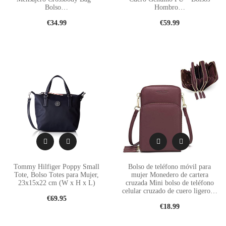
Bolso…
Hombro…
o
€
34.99
€
59.99
g
g
l
e
S
h
o
Tommy Hilfiger Poppy Small
Bolso de teléfono móvil para
p
Tote, Bolso Totes para Mujer,
mujer Monedero de cartera
23x15x22 cm (W x H x L)
cruzada Mini bolso de teléfono
S
celular cruzado de cuero ligero…
€
69.95
€
18.99
i