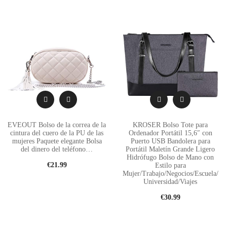
d
e
b
a
r
EVEOUT Bolso de la correa de la
KROSER Bolso Tote para
cintura del cuero de la PU de las
Ordenador Portátil 15,6″ con
mujeres Paquete elegante Bolsa
Puerto USB Bandolera para
del dinero del teléfono…
Portátil Maletín Grande Ligero
Hidrófugo Bolso de Mano con
€
21.99
Estilo para
Mujer/Trabajo/Negocios/Escuela/
Universidad/Viajes
€
30.99