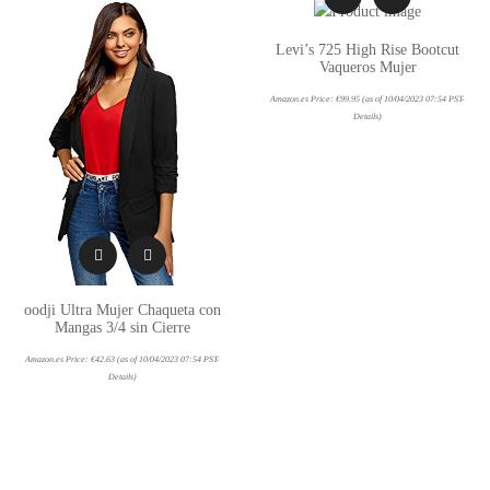
Levi’s 725 High Rise Bootcut
Vaqueros Mujer
Amazon.es Price:
€
99.95
(as of 10/04/2023 07:54 PST-
Details
)
oodji Ultra Mujer Chaqueta con
Mangas 3/4 sin Cierre
Amazon.es Price:
€
42.63
(as of 10/04/2023 07:54 PST-
Details
)