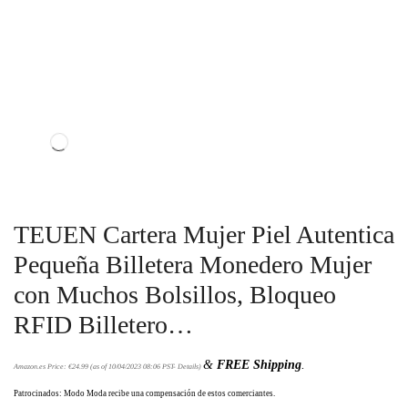
TEUEN Cartera Mujer Piel Autentica
Pequeña Billetera Monedero Mujer
con Muchos Bolsillos, Bloqueo
RFID Billetero…
&
FREE Shipping
.
Amazon.es Price:
€
24.99
(as of 10/04/2023 08:06 PST-
Details
)
Patrocinados: Modo Moda recibe una compensación de estos comerciantes.