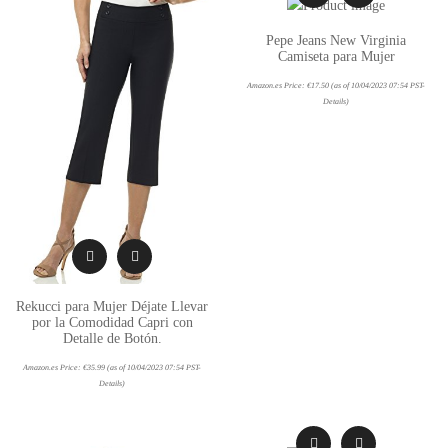
Pepe Jeans New Virginia
Camiseta para Mujer
Amazon.es Price:
€
17.50
(as of 10/04/2023 07:54 PST-
Details
)
Rekucci para Mujer Déjate Llevar
por la Comodidad Capri con
Detalle de Botón.
Amazon.es Price:
€
35.99
(as of 10/04/2023 07:54 PST-
Details
)