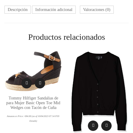
Descripción
Información adicional
Valoraciones (0)
Productos relacionados
Tommy Hilfiger Sandalias de
para Mujer Basic Open Toe Mid
Wedges con Tacón de Cuña
Amazon.es Price:
€
84.00
(as of 10/04/2023 07:54 PST-
Details
)