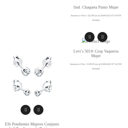
find. Chaqueta Punto Mujer
Amazon.es Price:
€
23.90
(as of 10/04/2023 07:54 PST-
Details
)
Levi’s 501® Crop Vaqueros
Mujer
Amazon.es Price:
€
109.95
(as of 10/04/2023 07:54 PST-
Details
)
Elli Pendientes Mujeres Conjunto