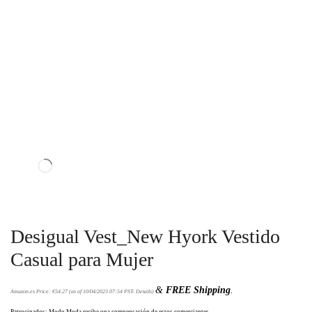
Desigual Vest_New Hyork Vestido
Casual para Mujer
&
FREE Shipping
.
Amazon.es Price:
€
54.27
(as of 10/04/2023 07:54 PST-
Details
)