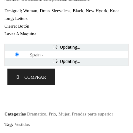
Patrocinados: Modo Moda recibe una compensación de estos comerciantes.
Desigual; Woman; Dress Sleeveless; Black; New Hyork; Knee
long; Letters
Cierre: Botón
Lavar A Maquina
Updating...
Spain
-
Updating...
COMPRAR
Categorías
Dramatico
,
Frio
,
Mujer
,
Prendas parte superior
Tag:
Vestidos