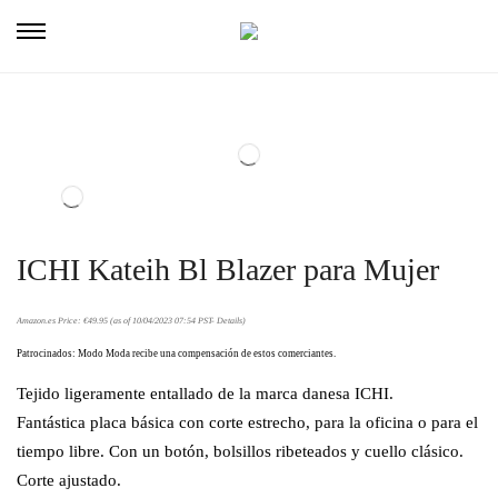
ICHI Kateih Bl Blazer para Mujer
Amazon.es Price:
€
49.95
(as of 10/04/2023 07:54 PST-
Details
)
Patrocinados: Modo Moda recibe una compensación de estos comerciantes.
Tejido ligeramente entallado de la marca danesa ICHI.
Fantástica placa básica con corte estrecho, para la oficina o para el
tiempo libre. Con un botón, bolsillos ribeteados y cuello clásico.
Corte ajustado.