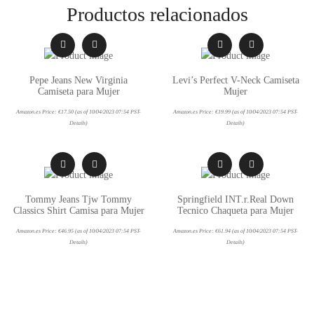
Productos relacionados
Pepe Jeans New Virginia
Levi’s Perfect V-Neck Camiseta
Camiseta para Mujer
Mujer
Amazon.es Price:
€
17.50
(as of 10/04/2023 07:54 PST-
Amazon.es Price:
€
19.99
(as of 10/04/2023 07:54 PST-
Details
)
Details
)
Tommy Jeans Tjw Tommy
Springfield INT.r.Real Down
Classics Shirt Camisa para Mujer
Tecnico Chaqueta para Mujer
Amazon.es Price:
€
46.95
(as of 10/04/2023 07:54 PST-
Amazon.es Price:
€
61.94
(as of 10/04/2023 07:54 PST-
Details
)
Details
)