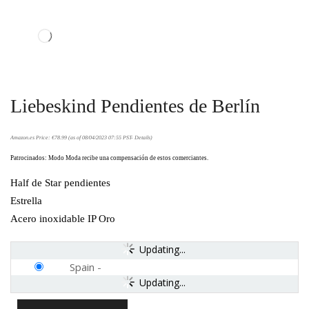
Liebeskind Pendientes de Berlín
Amazon.es Price:
€
78.99
(as of 08/04/2023 07:55 PST-
Details
)
Patrocinados: Modo Moda recibe una compensación de estos comerciantes.
Half de Star pendientes
Estrella
Acero inoxidable IP Oro
Updating...
Spain
-
Updating...