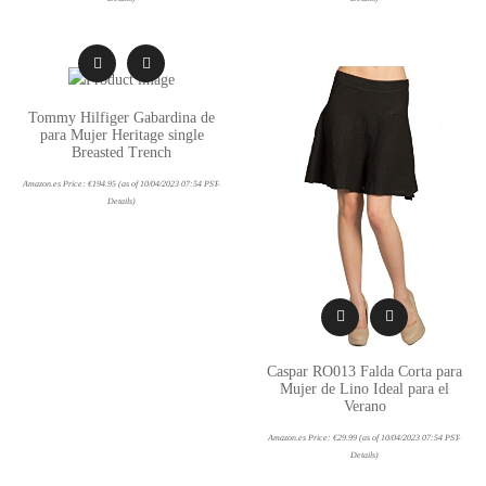
Tommy Hilfiger Gabardina de
para Mujer Heritage single
Breasted Trench
Amazon.es Price:
€
194.95
(as of 10/04/2023 07:54 PST-
Details
)
Caspar RO013 Falda Corta para
Mujer de Lino Ideal para el
Verano
Amazon.es Price:
€
29.99
(as of 10/04/2023 07:54 PST-
Details
)