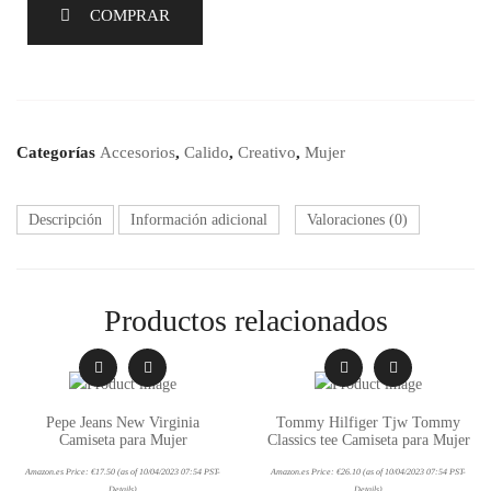
COMPRAR
Categorías
Accesorios
,
Calido
,
Creativo
,
Mujer
Descripción
Información adicional
Valoraciones (0)
Productos relacionados
Pepe Jeans New Virginia
Tommy Hilfiger Tjw Tommy
Camiseta para Mujer
Classics tee Camiseta para Mujer
Amazon.es Price:
€
17.50
(as of 10/04/2023 07:54 PST-
Amazon.es Price:
€
26.10
(as of 10/04/2023 07:54 PST-
Details
)
Details
)