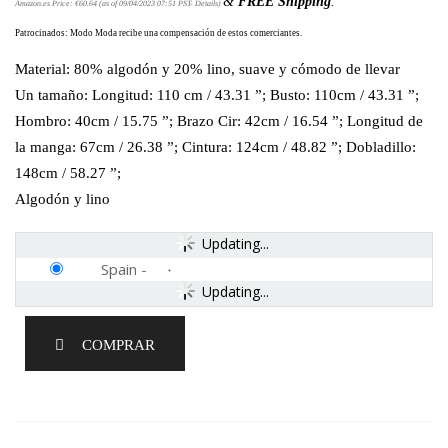
&
FREE Shipping
.
Amazon.es Price:
€
60.64
(as of 09/04/2023 07:51 PST-
Details
)
Patrocinados: Modo Moda recibe una compensación de estos comerciantes.
Material: 80% algodón y 20% lino, suave y cómodo de llevar
Un tamaño: Longitud: 110 cm / 43.31 ”; Busto: 110cm / 43.31 ”;
Hombro: 40cm / 15.75 ”; Brazo Cir: 42cm / 16.54 ”; Longitud de
la manga: 67cm / 26.38 ”; Cintura: 124cm / 48.82 ”; Dobladillo:
148cm / 58.27 ”;
Algodón y lino
Updating...
Spain
-
Updating...
COMPRAR