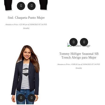
find. Chaqueta Punto Mujer
Amazon.es Price:
€
23.90
(as of 10/04/2023 07:54 PST-
Details
)
Tommy Hilfiger Seasonal SB
Trench Abrigo para Mujer
Amazon.es Price:
€
189.92
(as of 10/04/2023 07:54 PST-
Details
)