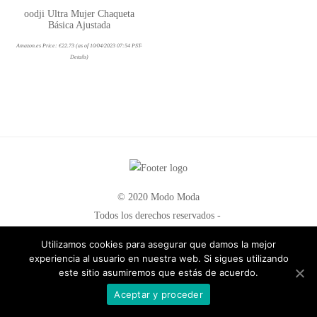
oodji Ultra Mujer Chaqueta
Básica Ajustada
Amazon.es Price:
€
22.73
(as of 10/04/2023 07:54 PST-
Details
)
© 2020 Modo Moda
Todos los derechos reservados -
All rights reserved
Utilizamos cookies para asegurar que damos la mejor
experiencia al usuario en nuestra web. Si sigues utilizando
Política de Privacidad
este sitio asumiremos que estás de acuerdo.
Política de Cookies
Aceptar y proceder