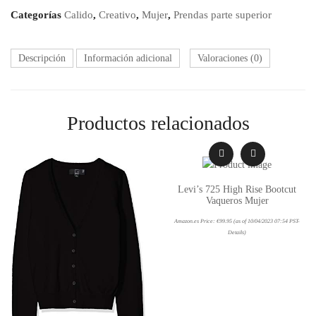
Categorías
Calido
,
Creativo
,
Mujer
,
Prendas parte superior
Descripción
Información adicional
Valoraciones (0)
Productos relacionados
Levi’s 725 High Rise Bootcut
Vaqueros Mujer
Amazon.es Price:
€
99.95
(as of 10/04/2023 07:54 PST-
Details
)