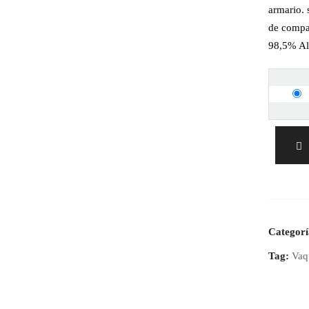
armario. s
de compa
98,5% Al
Categor
Tag:
Vaq