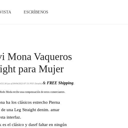
VISTA
ESCRÍBENOS
i Mona Vaqueros
aight para Mujer
&
FREE Shipping
.
:
€
55.30
(as of 09/04/2023 07:51 PST-
Details
)
Modo Moda recibe una compensación de estos comerciantes.
na ha los clásicos estrecho Pierna
 de una Leg Straight denim. amar
sta interfaz.
 es el clásico y dasrf faltar en ningún