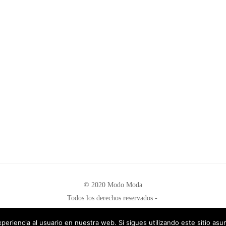
© 2020 Modo Moda
Todos los derechos reservados -
All rights reserved
periencia al usuario en nuestra web. Si sigues utilizando este sitio a