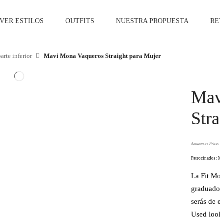
VER ESTILOS
OUTFITS
NUESTRA PROPUESTA
RE
arte inferior
Mavi Mona Vaqueros Straight para Mujer
Mav
Str
Amazon.es Price
Patrocinados: 
La Fit Mo
graduado
serás de e
Used look