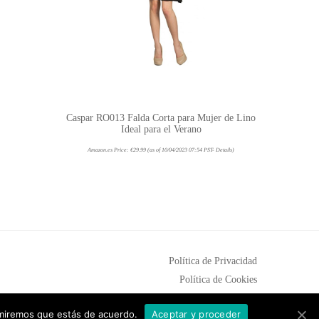
Caspar RO013 Falda Corta para Mujer de Lino
Ideal para el Verano
Amazon.es Price:
€
29.99
(as of 10/04/2023 07:54 PST-
Details
)
Política de Privacidad
Política de Cookies
sumiremos que estás de acuerdo.
Aceptar y proceder