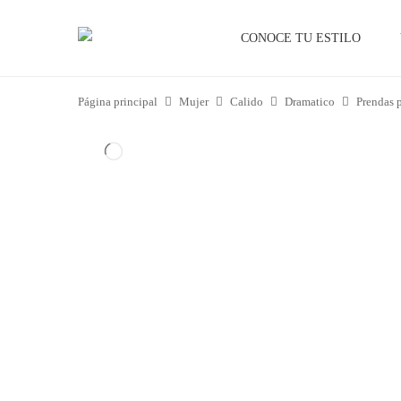
P
r
CONOCE TU ESTILO
i
m
Página principal
Mujer
Calido
Dramatico
Prendas p
a
r
y
M
e
n
u