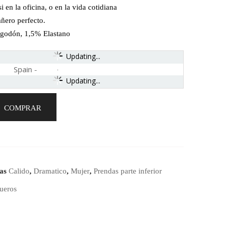
i en la oficina, o en la vida cotidiana
ñero perfecto.
godón, 1,5% Elastano
Updating...
Spain
-
Updating...
COMPRAR
ías
Calido
,
Dramatico
,
Mujer
,
Prendas parte inferior
ueros