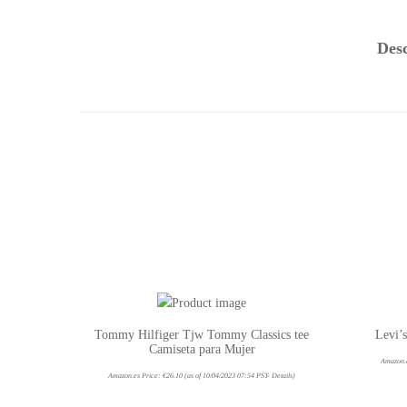
Des
Tommy Hilfiger Tjw Tommy Classics tee
Levi’
Camiseta para Mujer
Amazon.
Amazon.es Price:
€
26.10
(as of 10/04/2023 07:54 PST-
Details
)