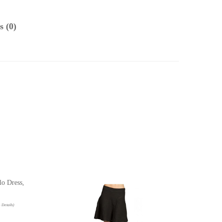
s (0)
o Dress,
-
Details
)