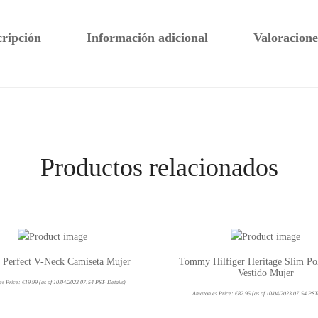
cripción
Información adicional
Valoracione
Productos relacionados
s Perfect V-Neck Camiseta Mujer
Tommy Hilfiger Heritage Slim Pol
Vestido Mujer
es Price:
€
19.99
(as of 10/04/2023 07:54 PST-
Details
)
Amazon.es Price:
€
82.95
(as of 10/04/2023 07:54 PST