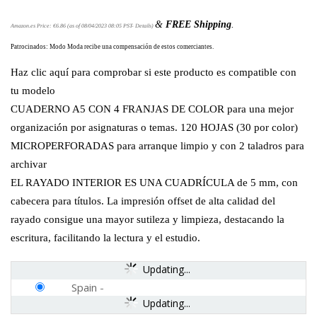
&
FREE Shipping
.
Amazon.es Price:
€
6.86
(as of 08/04/2023 08:05 PST-
Details
)
Patrocinados: Modo Moda recibe una compensación de estos comerciantes.
Haz clic aquí para comprobar si este producto es compatible con
tu modelo
CUADERNO A5 CON 4 FRANJAS DE COLOR para una mejor
organización por asignaturas o temas. 120 HOJAS (30 por color)
MICROPERFORADAS para arranque limpio y con 2 taladros para
archivar
EL RAYADO INTERIOR ES UNA CUADRÍCULA de 5 mm, con
cabecera para títulos. La impresión offset de alta calidad del
rayado consigue una mayor sutileza y limpieza, destacando la
escritura, facilitando la lectura y el estudio.
Updating...
Spain
-
Updating...