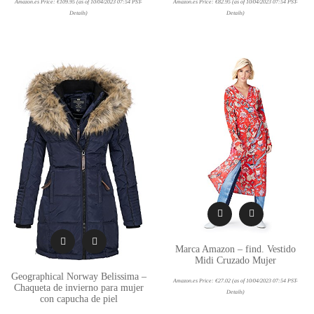
Amazon.es Price:
€
109.95
(as of 10/04/2023 07:54 PST-
Amazon.es Price:
€
82.95
(as of 10/04/2023 07:54 PST-
Details
)
Details
)
Marca Amazon – find. Vestido
Midi Cruzado Mujer
Geographical Norway Belissima –
Amazon.es Price:
€
27.02
(as of 10/04/2023 07:54 PST-
Chaqueta de invierno para mujer
Details
)
con capucha de piel