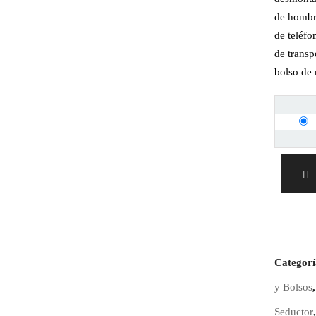
de hombr
de teléfo
de transp
bolso de
Categor
y Bolsos
Seductor