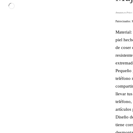
Amazon.es Price
Patrocinados: 
Material
piel hech
de coser 
resistente
extremad
Pequeño y
teléfono 
compartim
llevar tu
teléfono,
artículos
Diseño d
tiene cor
desmonta