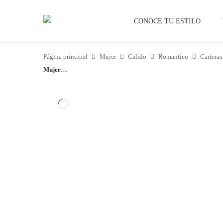
P
r
CONOCE TU ESTILO
i
m
Página principal
Mujer
Calido
Romantico
Carteras
a
Mujer…
r
y
M
e
n
u