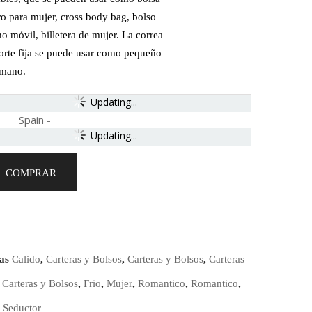
o para mujer, cross body bag, bolso
no móvil, billetera de mujer. La correa
orte fija se puede usar como pequeño
 mano.
Updating...
Spain
-
Updating...
COMPRAR
ías
Calido
,
Carteras y Bolsos
,
Carteras y Bolsos
,
Carteras
,
Carteras y Bolsos
,
Frio
,
Mujer
,
Romantico
,
Romantico
,
,
Seductor