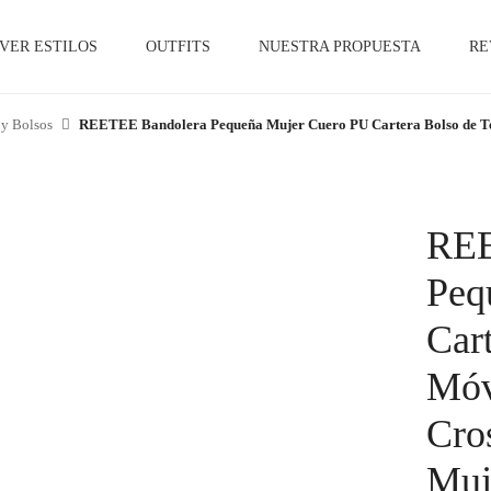
VER ESTILOS
OUTFITS
NUESTRA PROPUESTA
RE
 y Bolsos
REETEE Bandolera Pequeña Mujer Cuero PU Cartera Bolso de Tel
REE
Peq
Car
Móv
Cro
Mu